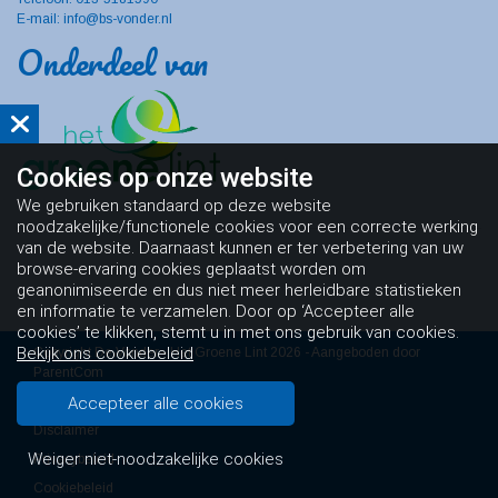
E-mail: info@bs-vonder.nl
Onderdeel van
Cookies op
onze website
We gebruiken standaard op deze website
noodzakelijke/functionele cookies voor een correcte werking
van de website. Daarnaast kunnen er ter verbetering van uw
browse-ervaring cookies geplaatst worden om
geanonimiseerde en dus niet meer herleidbare statistieken
en informatie te verzamelen. Door op ‘Accepteer alle
cookies’ te klikken, stemt u in met ons gebruik van cookies.
Bekijk ons cookiebeleid
Copyright De Vonder - Het Groene Lint 2026 - Aangeboden door
ParentCom
Accepteer alle cookies
Algemene voorwaarden
Disclaimer
Weiger niet-noodzakelijke cookies
Privacybeleid
Cookiebeleid