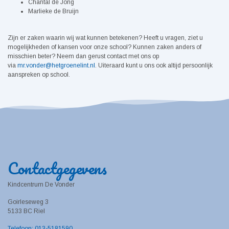
Chantal de Jong
Marlieke de Bruijn
Zijn er zaken waarin wij wat kunnen betekenen? Heeft u vragen, ziet u
mogelijkheden of kansen voor onze school? Kunnen zaken anders of
misschien beter? Neem dan gerust contact met ons op
via
mr.vonder@hetgroenelint.nl
. Uiteraard kunt u ons ook altijd persoonlijk
aanspreken op school.
Contactgegevens
Kindcentrum De Vonder
Goirleseweg 3
5133 BC Riel
Telefoon: 013-5181590