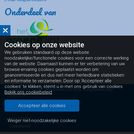
E-mail: info@bs-vonder.nl
Onderdeel van
Cookies op
onze website
We gebruiken standaard op deze website
noodzakelijke/functionele cookies voor een correcte werking
van de website. Daarnaast kunnen er ter verbetering van uw
browse-ervaring cookies geplaatst worden om
geanonimiseerde en dus niet meer herleidbare statistieken
en informatie te verzamelen. Door op ‘Accepteer alle
cookies’ te klikken, stemt u in met ons gebruik van cookies.
Copyright De Vonder - Het Groene Lint 2026 - Aangeboden door
Bekijk ons cookiebeleid
ParentCom
Algemene voorwaarden
Accepteer alle cookies
Disclaimer
Privacybeleid
Weiger niet-noodzakelijke cookies
Cookiebeleid