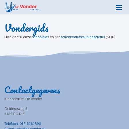
Vondergids
Hier vindt u onze
schoolgids
en het
schoolondersteuningsprofiel
(SOP).
Contactgegevens
Kindcentrum De Vonder
Goirleseweg 3
5133 BC Riel
Telefoon: 013-5181590