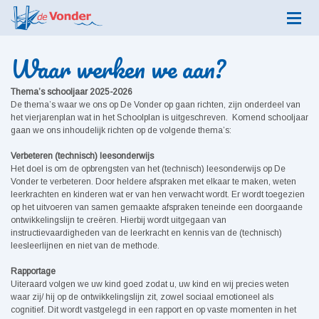
Waar werken we aan?
Thema’s schooljaar 2025-2026
De thema’s waar we ons op De Vonder op gaan richten, zijn onderdeel van
het vierjarenplan wat in het Schoolplan is uitgeschreven. Komend schooljaar
gaan we ons inhoudelijk richten op de volgende thema’s:
Verbeteren (technisch) leesonderwijs
Het doel is om de opbrengsten van het (technisch) leesonderwijs op De
Vonder te verbeteren. Door heldere afspraken met elkaar te maken, weten
leerkrachten en kinderen wat er van hen verwacht wordt. Er wordt toegezien
op het uitvoeren van samen gemaakte afspraken teneinde een doorgaande
ontwikkelingslijn te creëren. Hierbij wordt uitgegaan van
instructievaardigheden van de leerkracht en kennis van de (technisch)
leesleerlijnen en niet van de methode.
Rapportage
Uiteraard volgen we uw kind goed zodat u, uw kind en wij precies weten
waar zij/ hij op de ontwikkelingslijn zit, zowel sociaal emotioneel als
cognitief. Dit wordt vastgelegd in een rapport en op vaste momenten in het