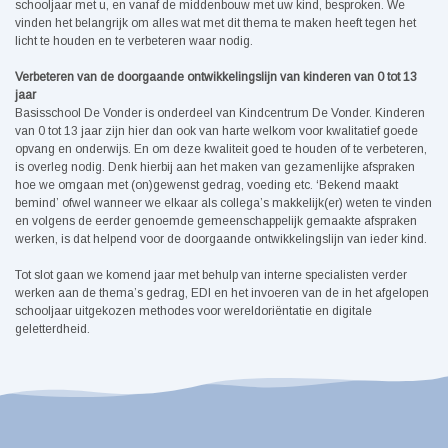
schooljaar met u, en vanaf de middenbouw met uw kind, besproken. We
vinden het belangrijk om alles wat met dit thema te maken heeft tegen het
licht te houden en te verbeteren waar nodig.
Verbeteren van de doorgaande ontwikkelingslijn van kinderen van 0 tot 13
jaar
Basisschool De Vonder is onderdeel van Kindcentrum De Vonder. Kinderen
van 0 tot 13 jaar zijn hier dan ook van harte welkom voor kwalitatief goede
opvang en onderwijs. En om deze kwaliteit goed te houden of te verbeteren,
is overleg nodig. Denk hierbij aan het maken van gezamenlijke afspraken
hoe we omgaan met (on)gewenst gedrag, voeding etc. ‘Bekend maakt
bemind’ ofwel wanneer we elkaar als collega’s makkelijk(er) weten te vinden
en volgens de eerder genoemde gemeenschappelijk gemaakte afspraken
werken, is dat helpend voor de doorgaande ontwikkelingslijn van ieder kind.
Tot slot gaan we komend jaar met behulp van interne specialisten verder
werken aan de thema’s gedrag, EDI en het invoeren van de in het afgelopen
schooljaar uitgekozen methodes voor wereldoriëntatie en digitale
geletterdheid.