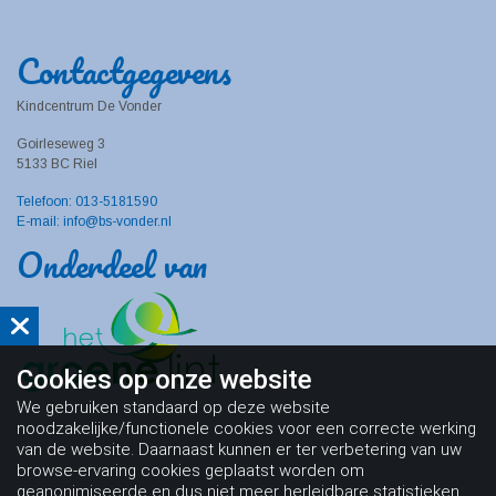
Contactgegevens
Kindcentrum De Vonder
Goirleseweg 3
5133 BC Riel
Telefoon: 013-5181590
E-mail: info@bs-vonder.nl
Onderdeel van
Cookies op
onze website
We gebruiken standaard op deze website
noodzakelijke/functionele cookies voor een correcte werking
van de website. Daarnaast kunnen er ter verbetering van uw
browse-ervaring cookies geplaatst worden om
geanonimiseerde en dus niet meer herleidbare statistieken